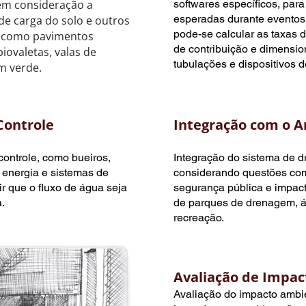
 em consideração a
softwares específicos, par
esperadas durante eventos 
 de carga do solo e outros
pode-se calcular as taxas 
as como pavimentos
de contribuição e dimensi
iovaletas, valas de
tubulações e dispositivos de
m verde.
Controle
Integração com o 
ontrole, como bueiros,
Integração do sistema de 
 energia e sistemas de
considerando questões como
ir que o fluxo de água seja
segurança pública e impacto
.
de parques de drenagem, á
recreação.
Avaliação de Impac
Avaliação do impacto ambi