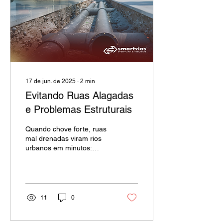
17 de jun. de 2025
∙
2
min
Evitando Ruas Alagadas
e Problemas Estruturais
Quando chove forte, ruas
mal drenadas viram rios
urbanos em minutos:
buracos aumentam,
pavimento se deteriora e
pedestres perdem a
mobilidade.
11
0