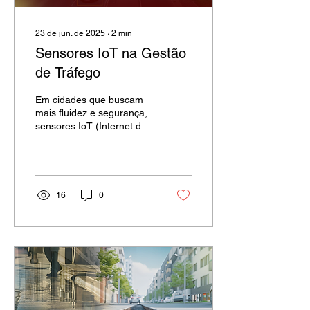
23 de jun. de 2025
∙
2
min
Sensores IoT na Gestão
de Tráfego
Em cidades que buscam
mais fluidez e segurança,
sensores IoT (Internet das
Coisas) estão na linha de
frente da revolução
urbana.
16
0